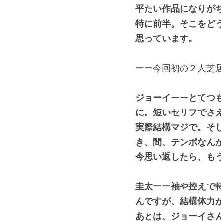
平たい作品になりが
特に前半。そこをど
思っています。
ーー今回初の２人芝
ジョーイ
ーー
とてつ
に。短いセリフでさ
実際結構マジで。そ
き、間、テンポなん
今思い返したら、も
圭太
ーー
袖や控えで
んですが、結構体力
あとは、ジョーイさ