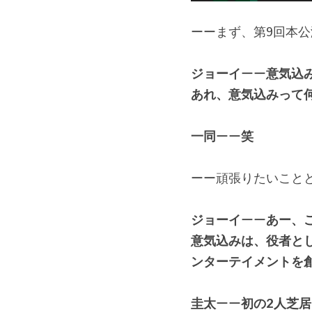
ーーまず、第9回本
ジョーイ
ーー
意気込
あれ、意気込みって
一同
ーー
笑
ーー頑張りたいこと
ジョーイ
ーー
あー、
意気込みは、役者と
ンターテイメントを
圭太
ーー
初の2人芝