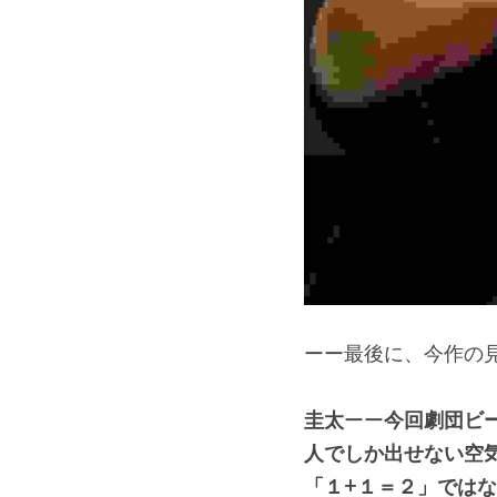
ーー最後に、今作の
圭太
ーー
今回劇団ビ
人でしか出せない空
「１+１＝２」では