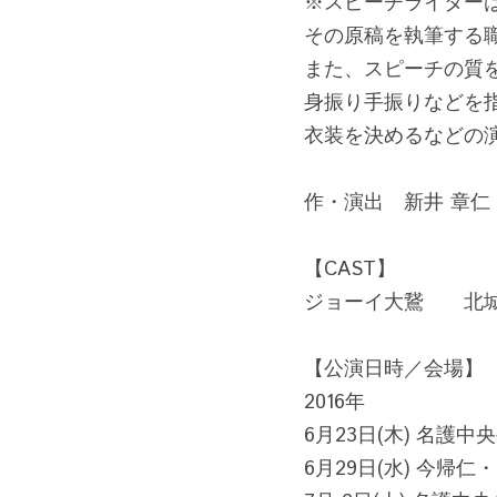
※スピーチライター
その原稿を執筆する
また、スピーチの質
身振り手振りなどを
衣装を決めるなどの
作・演出　新井 章仁
【CAST】
ジョーイ大鵞　　北城
【公演日時／会場】
2016年
6月23日(木) 名護中
6月29日(水) 今帰仁