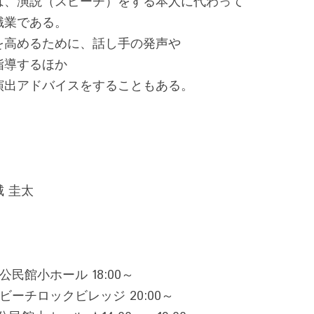
は、演説（スピーチ）をする本人に代わって
職業である。
を高めるために、話し手の発声や
指導するほか
演出アドバイスをすることもある。
 圭太
央公民館小ホール 18:00～
・ビーチロックビレッジ 20:00～